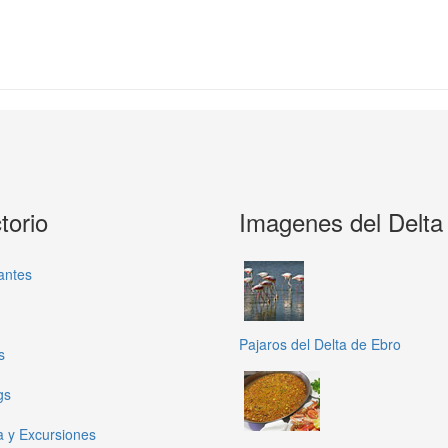
torio
Imagenes del Delta
antes
Pajaros del Delta de Ebro
s
gs
a y Excursiones