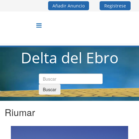
Añadir Anuncio
Registrese
Delta del Ebro
Buscar
Riumar